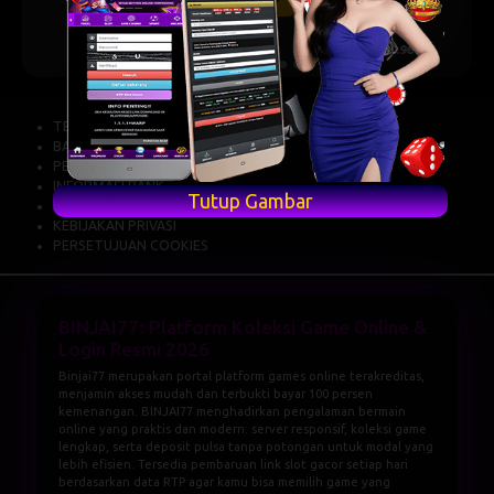
a Praha
SK Sturm Graz
Fenerbahce
0.96
-0.5
0.95
0.5
0.87
TENTANG KAMI
BANTUAN
PERATURAN
INFORMASI BANK
Tutup Gambar
HUBUNGI KAMI
KEBIJAKAN PRIVASI
PERSETUJUAN COOKIES
BINJAI77
: Platform Koleksi Game Online &
Login Resmi 2026
Binjai77 merupakan portal platform games online terakreditas,
menjamin akses mudah dan terbukti bayar 100 persen
kemenangan. BINJAI77 menghadirkan pengalaman bermain
online yang praktis dan modern: server responsif, koleksi game
lengkap, serta deposit pulsa tanpa potongan untuk modal yang
lebih efisien. Tersedia pembaruan link slot gacor setiap hari
berdasarkan data RTP agar kamu bisa memilih game yang