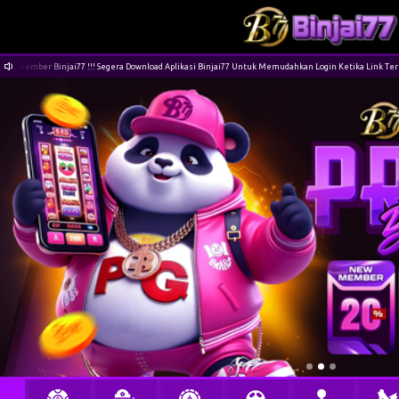
er Binjai77 !!! Segera Download Aplikasi Binjai77 Untuk Memudahkan Login Ketika Link Terblokir.