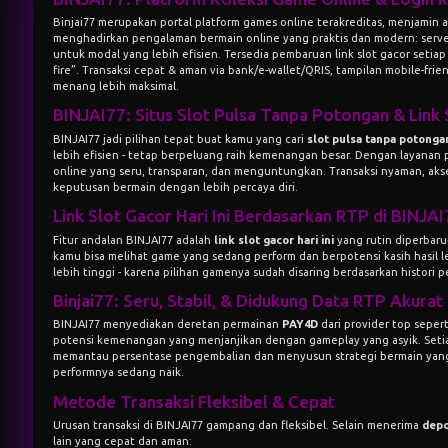
Binjai77 merupakan portal platform games online terakreditas, menjamin
menghadirkan pengalaman bermain online yang praktis dan modern: server
untuk modal yang lebih efisien. Tersedia pembaruan link slot gacor setia
fire”. Transaksi cepat & aman via bank/e-wallet/QRIS, tampilan mobile-frie
menang lebih maksimal.
BINJAI77: Situs Slot Pulsa Tanpa Potongan & Link 
BINJAI77
jadi pilihan tepat buat kamu yang cari
slot pulsa tanpa potonga
lebih efisien - tetap berpeluang raih kemenangan besar. Dengan layanan 
online yang seru, transparan, dan menguntungkan. Transaksi nyaman, ak
keputusan bermain dengan lebih percaya diri.
Link Slot Gacor Hari Ini Berdasarkan RTP di BINJA
Fitur andalan BINJAI77 adalah
link
slot gacor hari ini
yang rutin diperbar
kamu bisa melihat game yang sedang perform dan berpotensi kasih hasil le
lebih tinggi - karena pilihan gamenya sudah disaring berdasarkan histori
Binjai77: Seru, Stabil, & Didukung Data RTP Akurat
BINJAI77 menyediakan deretan permainan
PAY4D
dari provider top sepert
potensi kemenangan yang menjanjikan dengan gameplay yang asyik. Seti
memantau persentase pengembalian dan menyusun strategi bermain yang le
performnya sedang naik.
Metode Transaksi Fleksibel & Cepat
Urusan transaksi di BINJAI77 gampang dan fleksibel. Selain menerima
depo
lain yang cepat dan aman: