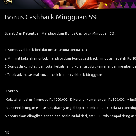
Bonus Cashback Mingguan 5%
Syarat Dan Ketentuan Mendapatkan Bonus Cashback Mingguan 5% :
1.Bonus Cashback berlaku untuk semua permainan
2.Minimal kekalahan untuk mendapatkan bonus cashback mingguan adalah Rp.100
3.Bonus diakumulasi dari total kekalahan dikurangi total kemenangan member da
4.Tidak ada batas maksimal untuk bonus cashback Mingguan.
Contoh :
-Kekalahan dalam 1 minggu Rp1000.000,- Dikurangi kemenangan Rp500.000,- = Rp50
-Maka Perhitungan Bonus Cashback yang didapat member dari kekalahan permingg
5.bonus akan dibagikan setiap hari senin mulai dari jam 13.00 wib sampai dengan s
NB :