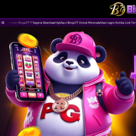
!! Segera Download Aplikasi Binjai77 Untuk Memudahkan Login Ketika Link Terblokir.