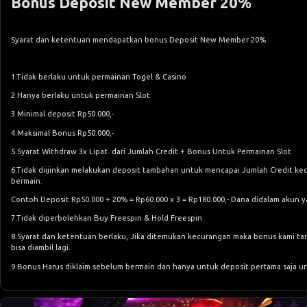
Bonus Deposit New Member 20%
Syarat dan ketentuan mendapatkan bonus Deposit New Member 20% :
1.Tidak berlaku untuk permainan Togel & Casino
2.Hanya berlaku untuk permainan Slot
3.Minimal deposit Rp50.000,-
4.Maksimal Bonus Rp50.000,-
5.Syarat Withdraw 3x Lipat dari Jumlah Credit + Bonus Untuk Permainan Slot
6.Tidak diijinkan melakukan deposit tambahan untuk mencapai Jumlah Credit kecu
bermain.
Contoh Deposit Rp50.000 + 20% = Rp60.000 x 3 = Rp180.000,- Dana didalam akun y
7.Tidak diperbolehkan Buy Freespin & Hold Freespin
8.Syarat dan ketentuan berlaku, Jika ditemukan kecurangan maka bonus kami tar
bisa diambil lagi.
9.Bonus Harus diklaim sebelum bermain dan hanya untuk deposit pertama saja unt