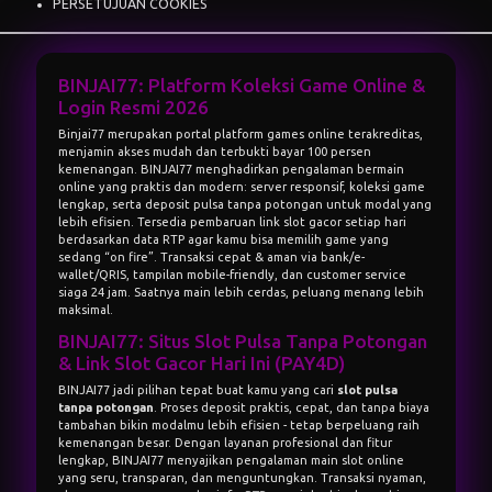
PERSETUJUAN COOKIES
BINJAI77
: Platform Koleksi Game Online &
Login Resmi 2026
Binjai77 merupakan portal platform games online terakreditas,
menjamin akses mudah dan terbukti bayar 100 persen
kemenangan. BINJAI77 menghadirkan pengalaman bermain
online yang praktis dan modern: server responsif, koleksi game
lengkap, serta deposit pulsa tanpa potongan untuk modal yang
lebih efisien. Tersedia pembaruan link slot gacor setiap hari
berdasarkan data RTP agar kamu bisa memilih game yang
sedang “on fire”. Transaksi cepat & aman via bank/e-
wallet/QRIS, tampilan mobile-friendly, dan customer service
siaga 24 jam. Saatnya main lebih cerdas, peluang menang lebih
maksimal.
BINJAI77: Situs Slot Pulsa Tanpa Potongan
& Link Slot Gacor Hari Ini (PAY4D)
BINJAI77
jadi pilihan tepat buat kamu yang cari
slot pulsa
tanpa potongan
. Proses deposit praktis, cepat, dan tanpa biaya
tambahan bikin modalmu lebih efisien - tetap berpeluang raih
kemenangan besar. Dengan layanan profesional dan fitur
lengkap, BINJAI77 menyajikan pengalaman main slot online
yang seru, transparan, dan menguntungkan. Transaksi nyaman,