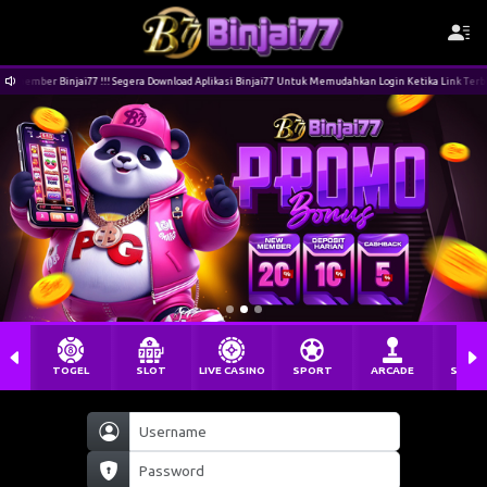
er Binjai77 !!! Segera Download Aplikasi Binjai77 Untuk Memudahkan Login Ketika Link Terblokir.
TOGEL
SLOT
LIVE CASINO
SPORT
ARCADE
SABU