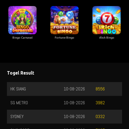
Bingo Carnaval
Fortune Bingo
iRich Bingo
Togel Result
HK SIANG
10-08-2026
8556
SG METRO
10-08-2026
3982
SYDNEY
10-08-2026
0332