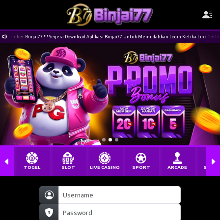
i77 !!! Segera Download Aplikasi Binjai77 Untuk Memudahkan Login Ketika Link Terblokir.
TOGEL
SLOT
LIVE CASINO
SPORT
ARCADE
SABU