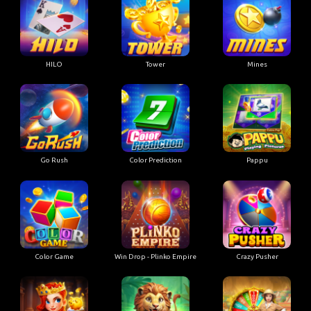
HILO
Tower
Mines
Go Rush
Color Prediction
Pappu
Color Game
Win Drop - Plinko Empire
Crazy Pusher