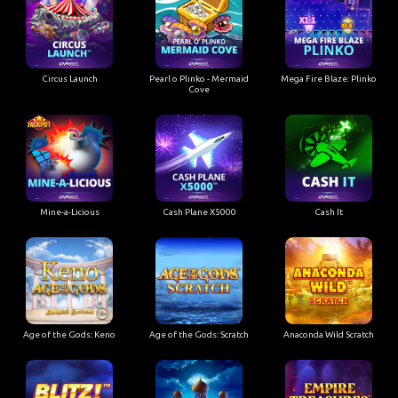
Circus Launch
Pearl o Plinko - Mermaid
Mega Fire Blaze: Plinko
Cove
Mine-a-Licious
Cash Plane X5000
Cash It
Age of the Gods: Keno
Age of the Gods: Scratch
Anaconda Wild Scratch