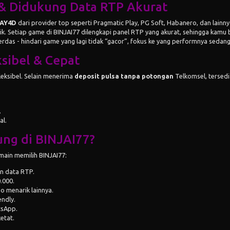
l, & Didukung Data RTP Akurat
AY4D
dari provider top seperti Pragmatic Play, PG Soft, Habanero, dan lain
ik. Setiap game di
BINJAI77
dilengkapi panel RTP yang akurat, sehingga kam
rdas - hindari game yang lagi tidak “gacor”, fokus ke yang performnya sedang
sibel & Cepat
leksibel. Selain menerima
deposit pulsa tanpa potongan
Telkomsel, tersed
.
al.
ng di BINJAI77?
main memilih BINJAI77:
an data RTP.
.000.
o menarik lainnya.
endly.
tsApp.
etat.