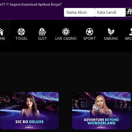
gera Download Aplikasi Binjai77 Untuk Memudahkan Login Ketika Link Terblokir.
ME
TOGEL
SLOT
LIVE CASINO
SPORT
SABUNG
ARC