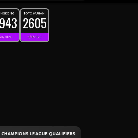
ONGKONG
TOTO WUHAN
943
2605
/8/2026
8/8/2026
A CHAMPIONS LEAGUE QUALIFIERS