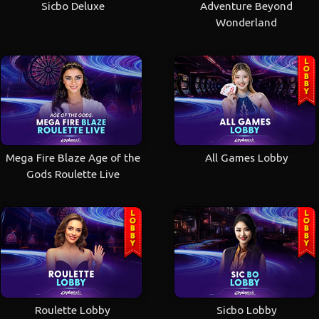
Sicbo Deluxe
Adventure Beyond
Wonderland
Mega Fire Blaze Age of the
All Games Lobby
Gods Roulette Live
Roulette Lobby
Sicbo Lobby