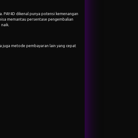
nya. PAY4D dikenal punya potensi kemenangan
u bisa memantau persentase pengembalian
 naik.
ia juga metode pembayaran lain yang cepat