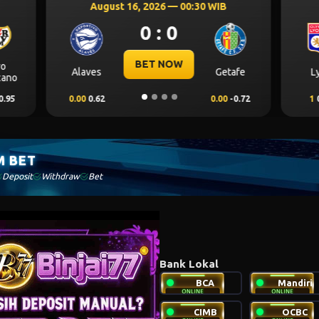
August 12, 2026 — 01:15 WIB
0 : 0
BET NOW
Slovan
bahce
Mjallby
Bodo
Bratislava
.87
0.5
0.83
-0.5
0.99
0.7
M BET
Deposit
Withdraw
Bet
Bank Lokal
BCA
Mandiri
CIMB
OCBC