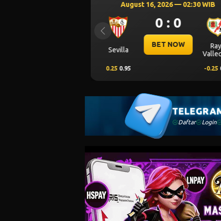
August 12, 2026 — 01:30 WIB
0 : 0
Previous
BET NOW
SK Sturm
Fener
Graz
-0.5
0.95
0.5
0
TELEGRA
Daftar
Login