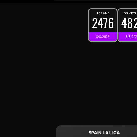
HK SIANG
SG MET
2476
48
8/8/2026
8/8/20
UEFA CHAMPIONS LEAGUE QUALIF